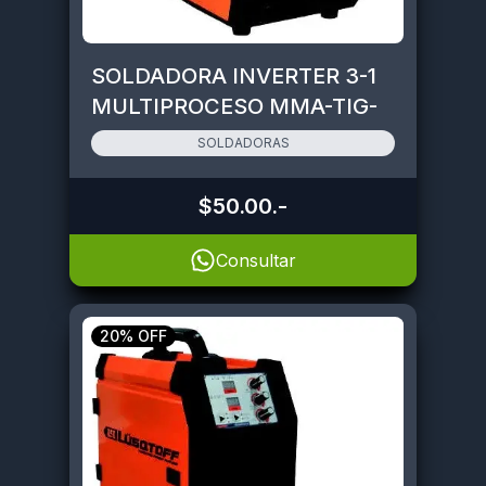
SOLDADORA INVERTER 3-1
MULTIPROCESO MMA-TIG-
MIG • SMARTMIG-180I
SOLDADORAS
$50.00
.-
Consultar
20% OFF