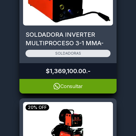
SOLDADORA INVERTER
MULTIPROCESO 3-1 MMA-
MIG-TIG • SMART-MIG175
SOLDADORAS
$1,369,100.00
.-
Consultar
20% OFF