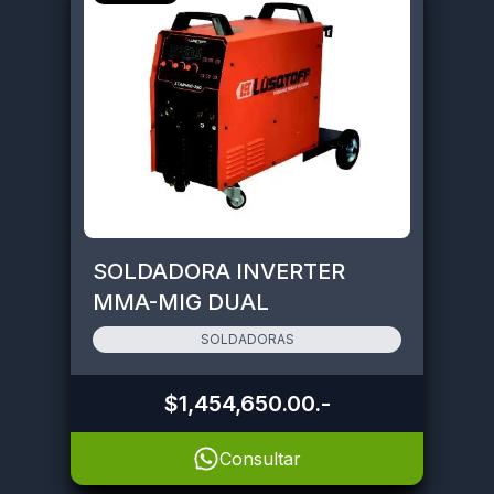
SOLDADORA INVERTER
MMA-MIG DUAL
REFORZADA • STARMIG-250
SOLDADORAS
$1,454,650.00
.-
Consultar