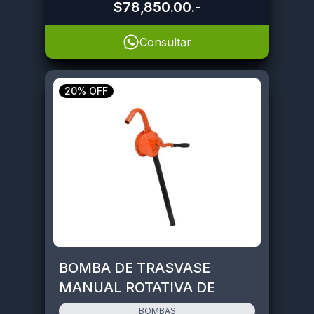
$78,850.00
.-
Consultar
20% OFF
BOMBA DE TRASVASE
MANUAL ROTATIVA DE
FUNDICION HAMILTON
BOMBAS