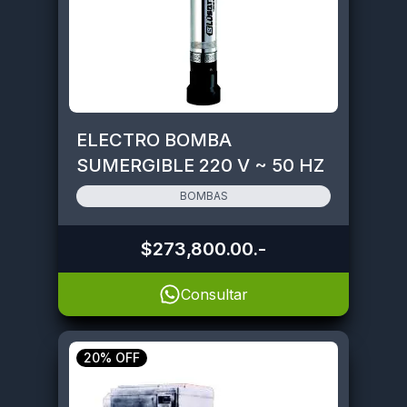
ELECTRO BOMBA
SUMERGIBLE 220 V ~ 50 HZ
• LQ4-PACK-120M
BOMBAS
$273,800.00
.-
Consultar
20% OFF