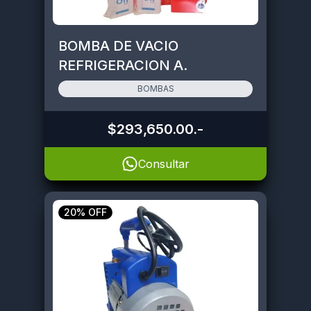
BOMBA DE VACIO
REFRIGERACION A.
ACONDICIONADO 130L
BOMBAS
EUROTECH
$293,650.00
.-
Consultar
20% OFF