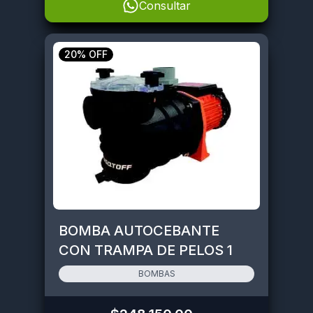
Consultar
20% OFF
BOMBA AUTOCEBANTE
CON TRAMPA DE PELOS 1
HP - 750 W • GP255A
BOMBAS